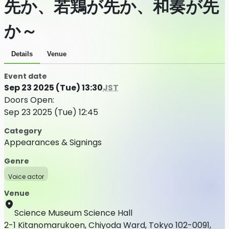
先か、若鶏が先か、和奏が先
か～
Details
Venue
Event date
Sep 23 2025 (Tue) 13:30
JST
Doors Open:
Sep 23 2025 (Tue) 12:45
Category
Appearances & Signings
Genre
Voice actor
Venue
Science Museum Science Hall
2-1 Kitanomarukoen, Chiyoda Ward, Tokyo 102-0091,