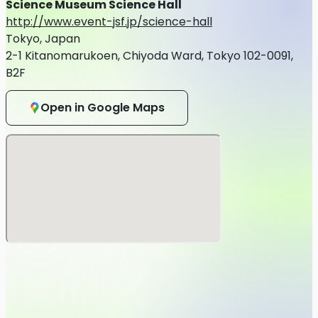
Science Museum Science Hall
〈出演〉
http://www.event-jsf.jp/science-hall
大熊和奏
Tokyo, Japan
〈会場〉
2-1 Kitanomarukoen, Chiyoda Ward, Tokyo 102-0091,
科学技術館 サイエンスホール
B2F
〒102-0091 東京都千代田区北の丸公園2-1
会場アクセスはこちら
Open in Google Maps
■チケット情報
・チケット種類
① 1部 通常チケット ：5,500円 (税込)
② 1部 特典付きチケット ：8,800円 (税込)
③ 2部 通常チケット ：5,500円 (税込)
④ 2部 特典付きチケット：8,800円 (税込)
☆特典内容☆
番組100回記念イベント限定 オリジナルＴシャツ
（大熊和奏 手書き文字&イラストがプリントされたデザイン
になります！）