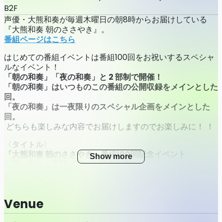
B2F
声優・大熊和奏が毎週木曜日の朝8時からお届けしている
『大熊和奏 朝のささやき』。
番組ページはこちら
はじめての番組イベントは番組100回をお祝いするスペシャ
ルなイベント！
「朝の和奏」「夜の和奏」と 2 部制で開催！
「朝の和奏」はいつものこの番組の公開収録をメインとした
回。
「夜の和奏」は一夜限りのスペシャル企画をメインとした
回。
どちらも楽しみな内容でお届けしますのでお楽しみに！ ！
〈タイトル〉
『大熊和奏 朝のささやき』番組100回記念イベント
Show more
～卵が先か、若鶏が先か、和奏が先か～
〈日時〉
2025年9月23日(火・祝)
Venue
〈1部 朝の和奏〉開場 12:45 / 開演 13:30
〈2部 夜の和奏〉開場 17:15 / 開演 18:00